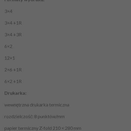
3×4
3×4 +1R
3×4 +3R
6×2
12×1
2×6 +1R
6×2 +1R
Drukarka:
wewnętrzna drukarka termiczna
rozdzielczość: 8 punktów/mm
papier termiczny Z-fold 210 × 280 mm