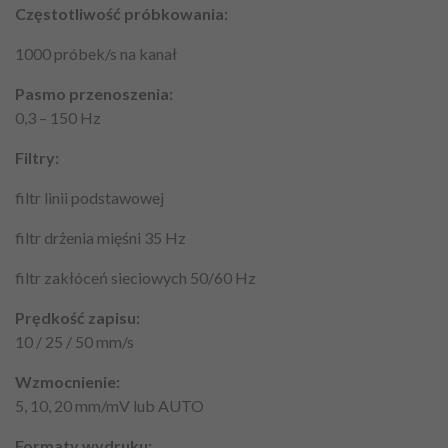
Częstotliwość próbkowania:
1000 próbek/s na kanał
Pasmo przenoszenia:
0,3 – 150 Hz
Filtry:
filtr linii podstawowej
filtr drżenia mięśni 35 Hz
filtr zakłóceń sieciowych 50/60 Hz
Prędkość zapisu:
10 / 25 / 50 mm/s
Wzmocnienie:
5, 10, 20 mm/mV lub AUTO
Formaty wydruku: