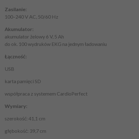
Zasilanie:
100–240 V AC, 50/60 Hz
Akumulator:
akumulator żelowy 6 V, 5 Ah
do ok. 100 wydruków EKG na jednym ładowaniu
Łączność:
USB
karta pamięci SD
współpraca z systemem CardioPerfect
Wymiary:
szerokość: 41,1 cm
głębokość: 39,7 cm