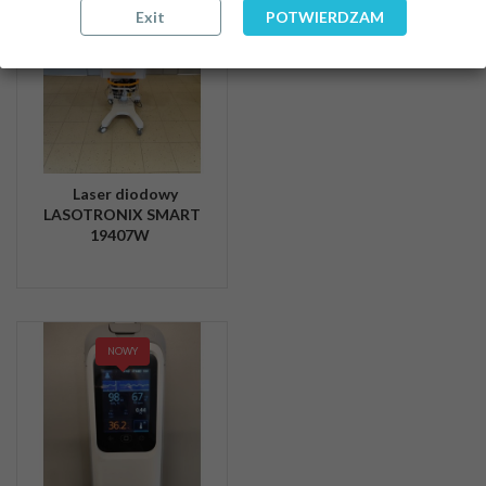
Exit
POTWIERDZAM
Laser diodowy
LASOTRONIX SMART
19407W
NOWY